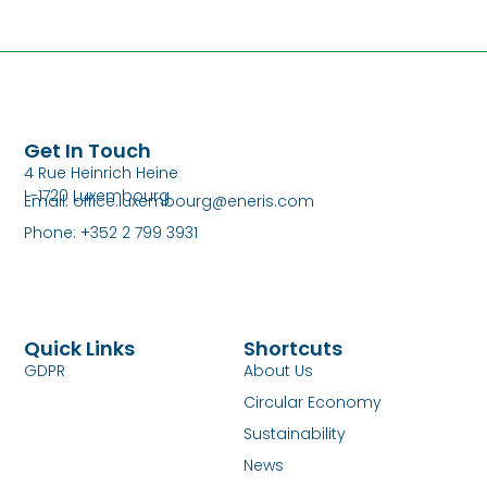
Get In Touch
4 Rue Heinrich Heine
L-1720 Luxembourg
Email:
office.luxembourg@eneris.com
Phone: +352 2 799 3931
Quick Links
Shortcuts
GDPR
About Us
Circular Economy
Sustainability
News